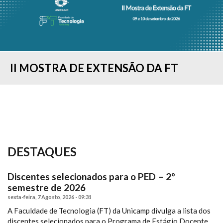
II MOSTRA DE EXTENSÃO DA FT
CONCURSO "MINHA PESQUISA EM 90
COLAÇÃO DE GRAU - FORMANDOS DO
ESTUDANTES DA FT-UNICAMP
RESULTADO DO PROCESSO SELETIVO
IMAGELAB DA FT/UNICAMP
COMISSÃO DE ACESSIBILIDADE
FT SEDIA “I SIMPÓSIO BRASILEIRO DE
FT REALIZA O I WORKSHOP DE
SEGUNDOS...
1º SEMESTRE...
PARTICIPAM DA FEIRA...
— 2º SEMESTRE...
PROMOVE CURSO...
PROCESSOS...
TENDÊNCIAS E...
DESTAQUES
Discentes selecionados para o PED – 2º
semestre de 2026
sexta-feira, 7 Agosto, 2026 - 09:31
A Faculdade de Tecnologia (FT) da Unicamp divulga a lista dos
discentes selecionados para o Programa de Estágio Docente