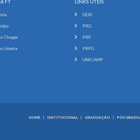
A FT
LINKS ÚTEIS
ória
DERI
tipo
PRG
o Chegar
PRP
e Limeira
PRPG
UNICAMP
HOME
INSTITUCIONAL
GRADUAÇÃO
PÓS GRAD