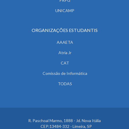
PRPG
UNICAMP
ORGANIZAÇÕES ESTUDANTIS
AAAETA
Atria Jr
CAT
Comissão de Informática
TODAS
R. Paschoal Marmo, 1888 - Jd. Nova Itália
CEP:13484-332 - Limeira, SP