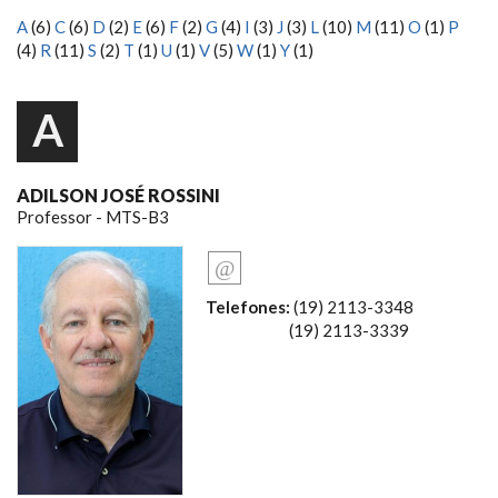
A
(6)
C
(6)
D
(2)
E
(6)
F
(2)
G
(4)
I
(3)
J
(3)
L
(10)
M
(11)
O
(1)
P
(4)
R
(11)
S
(2)
T
(1)
U
(1)
V
(5)
W
(1)
Y
(1)
A
ADILSON JOSÉ ROSSINI
Professor - MTS-B3
Telefones:
(19) 2113-3348
(19) 2113-3339