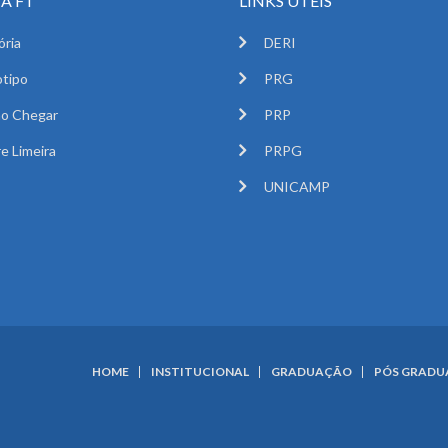
A FT
LINKS ÚTEIS
ória
DERI
tipo
PRG
o Chegar
PRP
e Limeira
PRPG
UNICAMP
HOME
INSTITUCIONAL
GRADUAÇÃO
PÓS GRAD