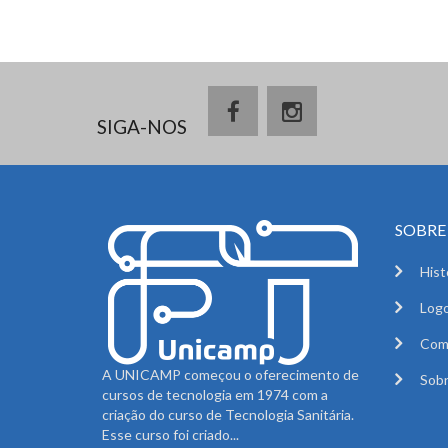
SIGA-NOS
SOBRE 
Hist
Logo
Com
A UNICAMP começou o oferecimento de
Sobr
cursos de tecnologia em 1974 com a
criação do curso de Tecnologia Sanitária.
Esse curso foi criado...