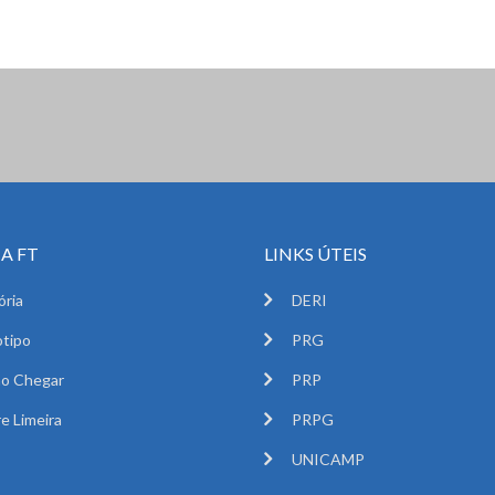
A FT
LINKS ÚTEIS
ória
DERI
tipo
PRG
o Chegar
PRP
e Limeira
PRPG
UNICAMP