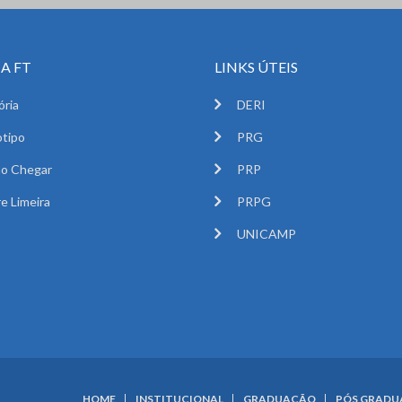
A FT
LINKS ÚTEIS
ória
DERI
tipo
PRG
o Chegar
PRP
e Limeira
PRPG
UNICAMP
HOME
INSTITUCIONAL
GRADUAÇÃO
PÓS GRAD