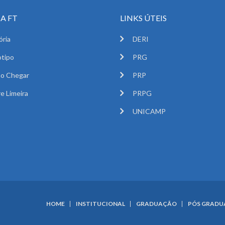
A FT
LINKS ÚTEIS
ória
DERI
tipo
PRG
o Chegar
PRP
e Limeira
PRPG
UNICAMP
HOME
INSTITUCIONAL
GRADUAÇÃO
PÓS GRAD