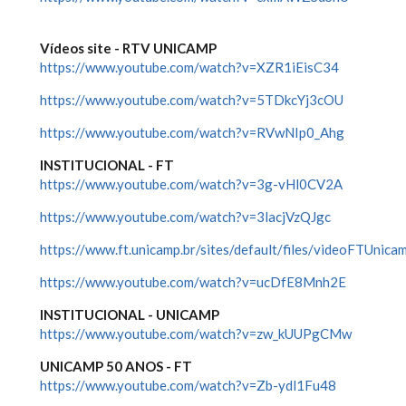
Vídeos site - RTV UNICAMP
https://www.youtube.com/watch?v=XZR1iEisC34
https://www.youtube.com/watch?v=5TDkcYj3cOU
https://www.youtube.com/watch?v=RVwNIp0_Ahg
INSTITUCIONAL - FT
https://www.youtube.com/watch?v=3g-vHl0CV2A
https://www.youtube.com/watch?v=3lacjVzQJgc
https://www.ft.unicamp.br/sites/default/files/videoFTUnic
https://www.youtube.com/watch?v=ucDfE8Mnh2E
INSTITUCIONAL - UNICAMP
https://www.youtube.com/watch?v=zw_kUUPgCMw
UNICAMP 50 ANOS - FT
https://www.youtube.com/watch?v=Zb-ydl1Fu48