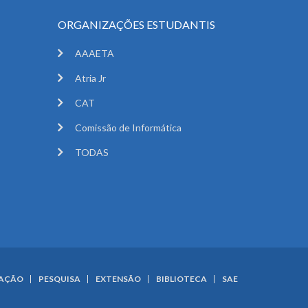
ORGANIZAÇÕES ESTUDANTIS
AAAETA
Atria Jr
CAT
Comissão de Informática
TODAS
UAÇÃO
PESQUISA
EXTENSÃO
BIBLIOTECA
SAE