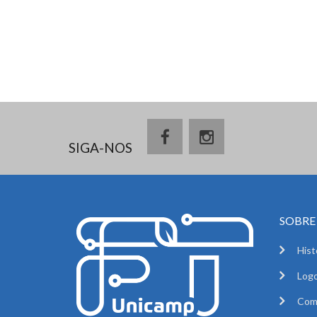
SIGA-NOS
SOBRE 
Hist
Logo
Com