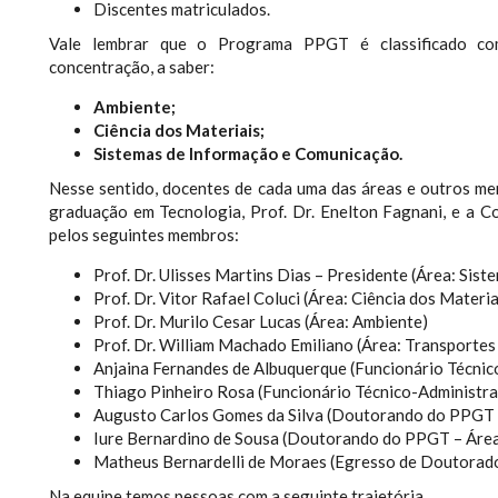
Discentes matriculados.
Vale lembrar que o Programa PPGT é classificado como
concentração, a saber:
Ambiente;
Ciência dos Materiais;
Sistemas de Informação e Comunicação.
Nesse sentido, docentes de cada uma das áreas e outros m
graduação em Tecnologia, Prof. Dr. Enelton Fagnani, e a 
pelos seguintes membros:
Prof. Dr. Ulisses Martins Dias – Presidente (Área: Si
Prof. Dr. Vitor Rafael Coluci (Área: Ciência dos Materia
Prof. Dr. Murilo Cesar Lucas (Área: Ambiente)
Prof. Dr. William Machado Emiliano (Área: Transportes
Anjaina Fernandes de Albuquerque (Funcionário Técnic
Thiago Pinheiro Rosa (Funcionário Técnico-Administra
Augusto Carlos Gomes da Silva (Doutorando do PPGT –
Iure Bernardino de Sousa (Doutorando do PPGT – Área
Matheus Bernardelli de Moraes (Egresso de Doutorado
Na equipe temos pessoas com a seguinte trajetória.