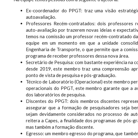
Ex-coordenador do PPGT: traz uma visão estratégic
autoavaliação.
Professores Recém-contratados: dois professores 
auto-avaliação por trazerem novas ideias e expectati
temos na comissão um professor recém-contratado da 
equipe em um momento em que a unidade consolido
Engenharia de Transporte, o que permite que a comiss
programa de receber professores dessa nova área.
Secretário de Pesquisa: com bastante experiência na c
desde 2019, este membro traz uma compreensão apro
ponto de vista de pesquisa e pós-graduação.
Técnico de Laboratório (Operacional) este membro per
operacionais do PPGT, este membro garante que a av
dos laboratórios de pesquisa.
Discentes do PPGT: dois membros discentes represen
assegurar que a formação de pesquisadores seja bem
sejam devidamente considerados no processo de auto
reitera a Capes, a finalidade dos programas de pós-
mas também a formação discente.
Egresso: um membro egresso do programa, que também