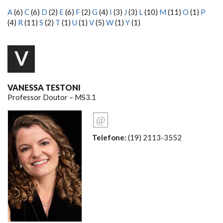
A
(6)
C
(6)
D
(2)
E
(6)
F
(2)
G
(4)
I
(3)
J
(3)
L
(10)
M
(11)
O
(1)
P
(4)
R
(11)
S
(2)
T
(1)
U
(1)
V
(5)
W
(1)
Y
(1)
V
VANESSA TESTONI
Professor Doutor – MS3.1
Telefone:
(19) 2113-3552