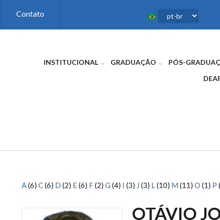
Contato
INSTITUCIONAL
GRADUAÇÃO
PÓS-GRADUA
DEA
A
(6)
C
(6)
D
(2)
E
(6)
F
(2)
G
(4)
I
(3)
J
(3)
L
(10)
M
(11)
O
(1)
P
OTÁVIO J