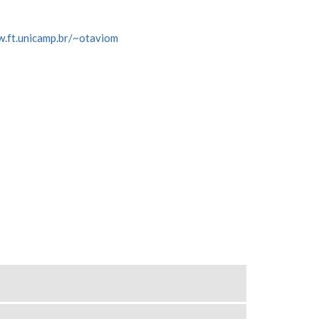
w.ft.unicamp.br/~otaviom