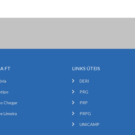
A FT
LINKS ÚTEIS
ória
DERI
tipo
PRG
o Chegar
PRP
e Limeira
PRPG
UNICAMP