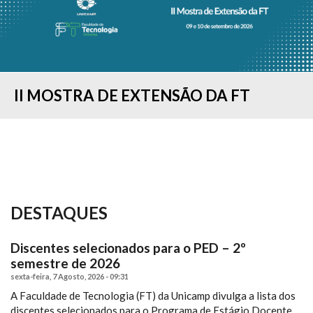
II MOSTRA DE EXTENSÃO DA FT
CONCURSO "MINHA PESQUISA EM 90
COLAÇÃO DE GRAU - FORMANDOS DO
ESTUDANTES DA FT-UNICAMP
RESULTADO DO PROCESSO SELETIVO
IMAGELAB DA FT/UNICAMP
COMISSÃO DE ACESSIBILIDADE
FT SEDIA “I SIMPÓSIO BRASILEIRO DE
FT REALIZA O I WORKSHOP DE
SEGUNDOS...
1º SEMESTRE...
PARTICIPAM DA FEIRA...
— 2º SEMESTRE...
PROMOVE CURSO...
PROCESSOS...
TENDÊNCIAS E...
DESTAQUES
Discentes selecionados para o PED – 2º
semestre de 2026
sexta-feira, 7 Agosto, 2026 - 09:31
A Faculdade de Tecnologia (FT) da Unicamp divulga a lista dos
discentes selecionados para o Programa de Estágio Docente