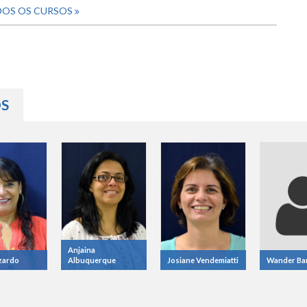
DOS OS CURSOS
S
(ABA ATIVA)
Anjaina
izardo
Albuquerque
Josiane Vendemiatti
Wander Ba