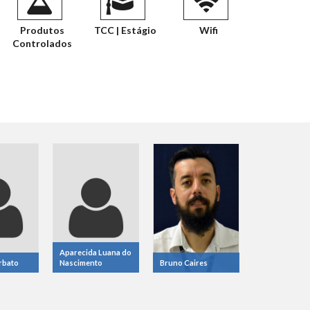
Produtos
TCC | Estágio
Wifi
Controlados
Aparecida Luana do
rbato
Nascimento
Bruno Caires