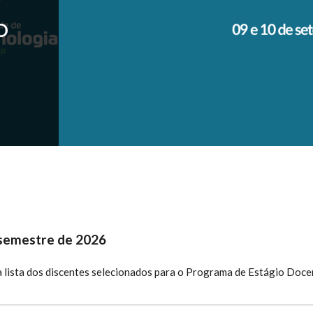
O
DA
SSO
AMP
...
 semestre de 2026
a lista dos discentes selecionados para o Programa de Estágio Doce