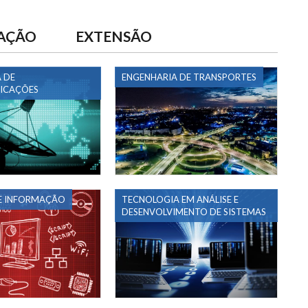
AÇÃO
EXTENSÃO
 DE
ENGENHARIA DE TRANSPORTES
ICAÇÕES
E INFORMAÇÃO
TECNOLOGIA EM ANÁLISE E
DESENVOLVIMENTO DE SISTEMAS