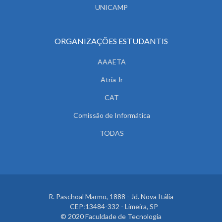
UNICAMP
ORGANIZAÇÕES ESTUDANTIS
AAAETA
Atria Jr
CAT
Comissão de Informática
TODAS
R. Paschoal Marmo, 1888 - Jd. Nova Itália
CEP:13484-332 - Limeira, SP
© 2020 Faculdade de Tecnologia