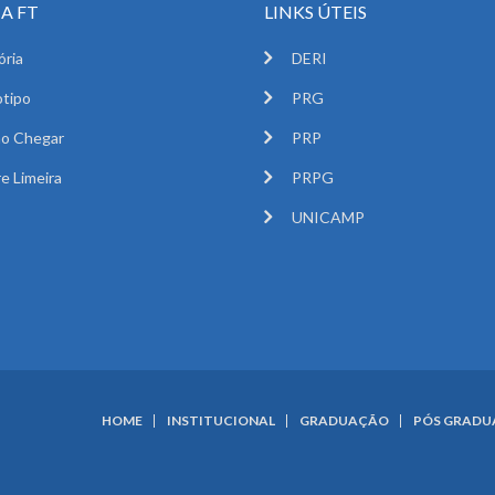
A FT
LINKS ÚTEIS
ória
DERI
tipo
PRG
o Chegar
PRP
e Limeira
PRPG
UNICAMP
HOME
INSTITUCIONAL
GRADUAÇÃO
PÓS GRAD