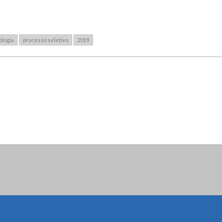
logia
processo seletivo
2019