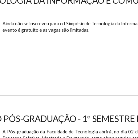
NOLOGIA DA INFORMAÇÃO E COMU
Ainda não se inscreveu para o I Simpósio de Tecnologia da Inform
evento é gratuito e as vagas são limitadas.
 PÓS-GRADUAÇÃO - 1º SEMESTRE 
A Pós-graduação da Faculdade de Tecnologia abrirá, no dia 02 d
Processo Seletivo, Mestrado e Doutorado, como aluno regular, co