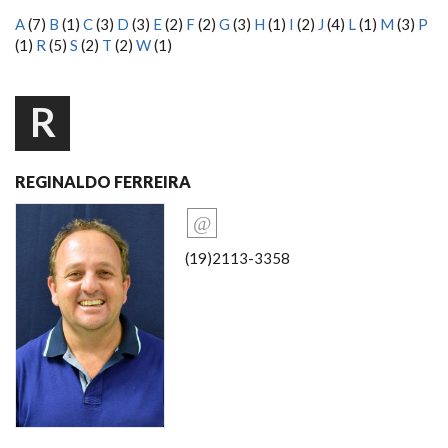
A
(7)
B
(1)
C
(3)
D
(3)
E
(2)
F
(2)
G
(3)
H
(1)
I
(2)
J
(4)
L
(1)
M
(3)
P
(1)
R
(5)
S
(2)
T
(2)
W
(1)
R
REGINALDO FERREIRA
(19)2113-3358