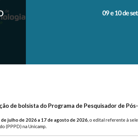
O
DA
SSO
AMP
...
leção de bolsista do Programa de Pesquisador de Pó
 de julho de 2026 a 17 de agosto de 2026
, o edital referente à se
do (PPPD) na Unicamp.