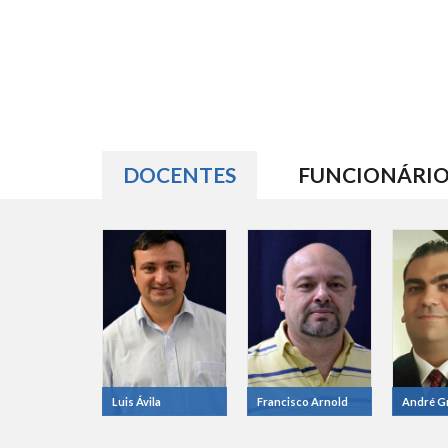
DOCENTES
(ABA ATIVA)
FUNCIONÁRIO
Luis Ávila
Francisco Arnold
André G