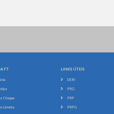
A FT
LINKS ÚTEIS
ória
DERI
tipo
PRG
o Chegar
PRP
e Limeira
PRPG