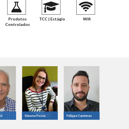
Produtos
TCC | Estágio
Wifi
Controlados
ni
Simone Pozza
Felippe Canteras