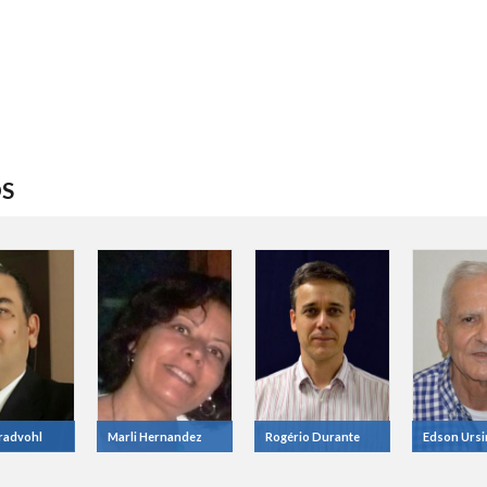
S
radvohl
Marli Hernandez
Rogério Durante
Edson Ursi