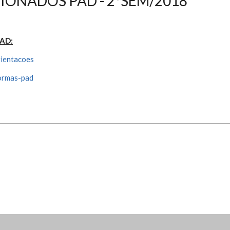
IONADOS PAD - 2ºSEM/2018
PAD:
rientacoes
normas-pad