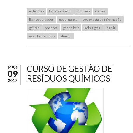
extensao
Especialização
unicamp
cursos
Banco de dados
governança
tecnologia da informação
gestao
projetos
green belt
seis sigma
lean it
escrita cientifica
alemão
CURSO DE GESTÃO DE
MAR
09
RESÍDUOS QUÍMICOS
2017