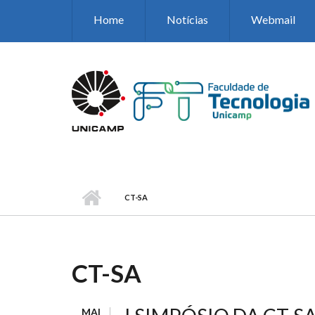
Pular para o conteúdo principal
Home
Notícias
Webmail
CT-SA
CT-SA
MAI