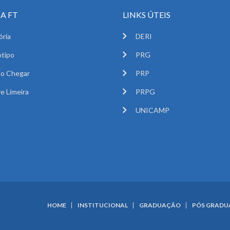
A FT
LINKS ÚTEIS
ória
DERI
tipo
PRG
o Chegar
PRP
e Limeira
PRPG
UNICAMP
HOME
INSTITUCIONAL
GRADUAÇÃO
PÓS GRAD