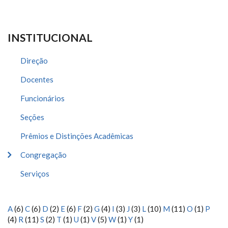
INSTITUCIONAL
Direção
Docentes
Funcionários
Seções
Prêmios e Distinções Acadêmicas
Congregação
Serviços
A
(6)
C
(6)
D
(2)
E
(6)
F
(2)
G
(4)
I
(3)
J
(3)
L
(10)
M
(11)
O
(1)
P
(4)
R
(11)
S
(2)
T
(1)
U
(1)
V
(5)
W
(1)
Y
(1)