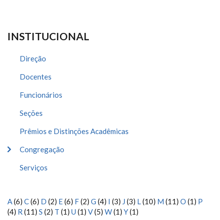
INSTITUCIONAL
Direção
Docentes
Funcionários
Seções
Prêmios e Distinções Acadêmicas
Congregação
Serviços
A
(6)
C
(6)
D
(2)
E
(6)
F
(2)
G
(4)
I
(3)
J
(3)
L
(10)
M
(11)
O
(1)
P
(4)
R
(11)
S
(2)
T
(1)
U
(1)
V
(5)
W
(1)
Y
(1)