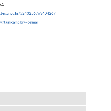
5.1
lattes.cnpq.br/5243256763404267
w.ft.unicamp.br/~celmar