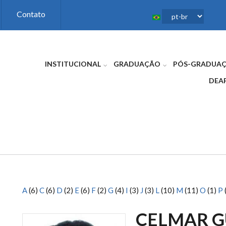
Contato
INSTITUCIONAL
GRADUAÇÃO
PÓS-GRADUA
DEA
A
(6)
C
(6)
D
(2)
E
(6)
F
(2)
G
(4)
I
(3)
J
(3)
L
(10)
M
(11)
O
(1)
P
CELMAR G