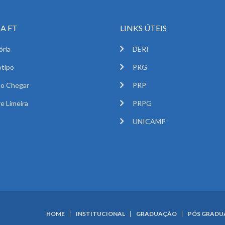
A FT
LINKS ÚTEIS
ória
DERI
tipo
PRG
o Chegar
PRP
e Limeira
PRPG
UNICAMP
HOME
INSTITUCIONAL
GRADUAÇÃO
PÓS GRAD