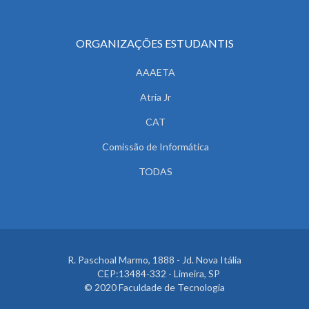
ORGANIZAÇÕES ESTUDANTIS
AAAETA
Atria Jr
CAT
Comissão de Informática
TODAS
R. Paschoal Marmo, 1888 - Jd. Nova Itália
CEP:13484-332 - Limeira, SP
© 2020 Faculdade de Tecnologia