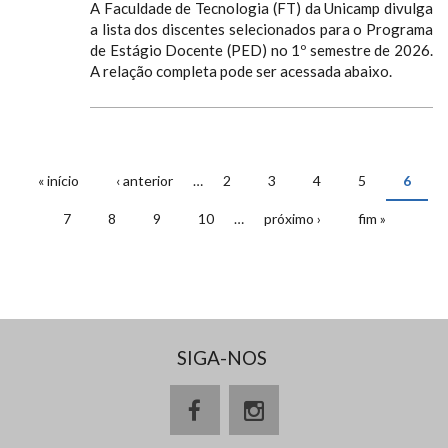
A Faculdade de Tecnologia (FT) da Unicamp divulga
a lista dos discentes selecionados para o Programa
de Estágio Docente (PED) no 1º semestre de 2026.
A relação completa pode ser acessada abaixo.
« início
‹ anterior
…
2
3
4
5
6
PÁGINAS
7
8
9
10
…
próximo ›
fim »
SIGA-NOS