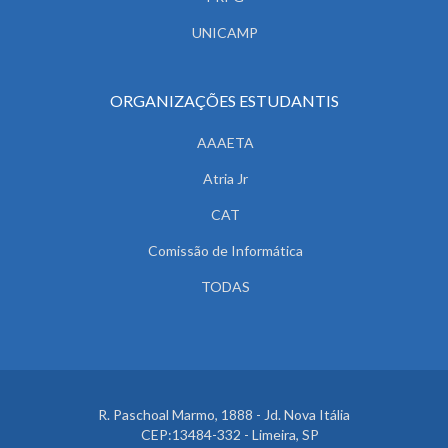
UNICAMP
ORGANIZAÇÕES ESTUDANTIS
AAAETA
Atria Jr
CAT
Comissão de Informática
TODAS
R. Paschoal Marmo, 1888 - Jd. Nova Itália
CEP:13484-332 - Limeira, SP