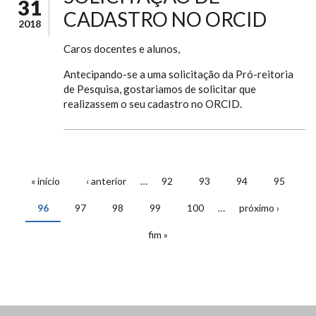
31
CADASTRO NO ORCID
2018
Caros docentes e alunos,
Antecipando-se a uma solicitação da Pró-reitoria
de Pesquisa, gostariamos de solicitar que
realizassem o seu cadastro no ORCID.
« início
‹ anterior
…
92
93
94
95
PÁGINAS
96
97
98
99
100
…
próximo ›
fim »