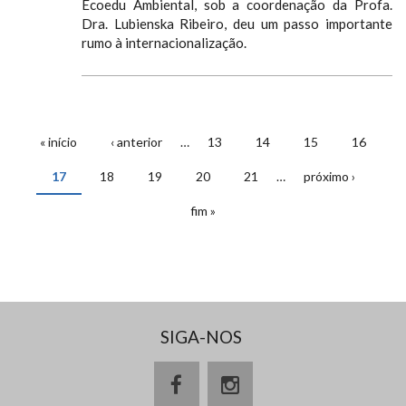
Ecoedu Ambiental, sob a coordenação da Profa.
Dra. Lubienska Ribeiro, deu um passo importante
rumo à internacionalização.
« início
‹ anterior
…
13
14
15
16
PÁGINAS
17
18
19
20
21
…
próximo ›
fim »
SIGA-NOS