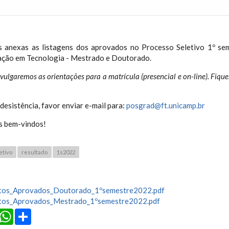
 anexas as listagens dos aprovados no Processo Seletivo 1º se
ção em Tecnologia - Mestrado e Doutorado.
vulgaremos as orientações para a matrícula (presencial e on-line). Fiq
desistência, favor enviar e-mail para:
posgrad@ft.unicamp.br
s bem-vindos!
etivo
resultado
1s2022
tos_Aprovados_Doutorado_1ºsemestre2022.pdf
tos_Aprovados_Mestrado_1ºsemestre2022.pdf
cebook
Twitter
WhatsApp
Share