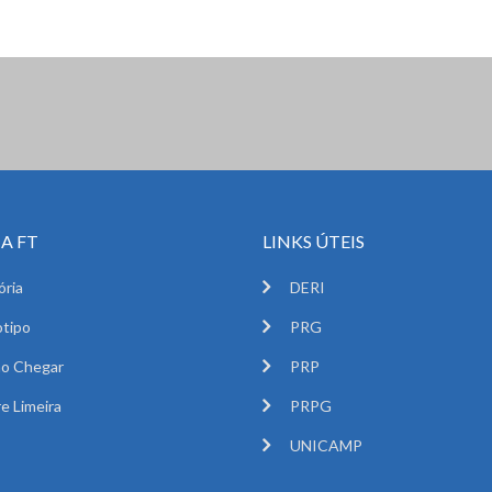
A FT
LINKS ÚTEIS
ória
DERI
tipo
PRG
o Chegar
PRP
e Limeira
PRPG
UNICAMP