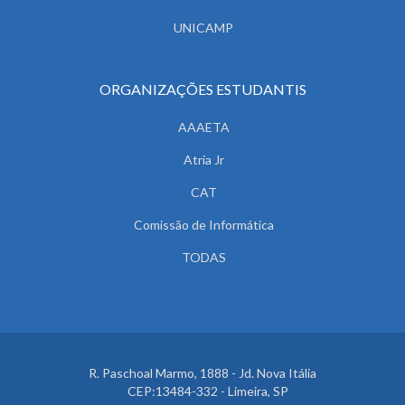
UNICAMP
ORGANIZAÇÕES ESTUDANTIS
AAAETA
Atria Jr
CAT
Comissão de Informática
TODAS
R. Paschoal Marmo, 1888 - Jd. Nova Itália
CEP:13484-332 - Limeira, SP