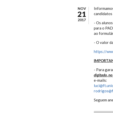
Informamo
NOV
21
candidatos
2017
- Os alunos
para o PAD.
ao formulár
- O valor d
https://ww
IMPORTAN
- Para gara
digitado
,
no
e-mails:
luci@ft.uni
rodrigos@f
Seguem ane