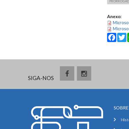
PRORROGADO O
Anexo:
Microso
Microsof
Fa
SIGA-NOS
SOBRE 
Hist