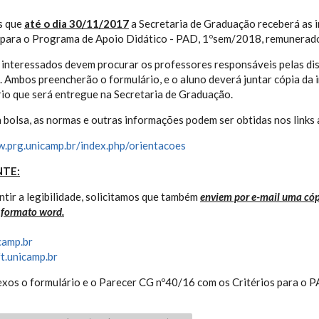
s que
até o dia
30/11/2017
a Secretaria de Graduação receberá as i
 para o Programa de Apoio Didático - PAD, 1ºsem/2018, remunerado
 interessados devem procurar os professores responsáveis pelas dis
 Ambos preencherão o formulário, e o aluno deverá juntar cópia da 
io que será entregue na Secretaria de Graduação.
a bolsa, as normas e outras informações podem ser obtidas nos links 
w.prg.unicamp.br/index.php/orientacoes
TE:
ntir a legibilidade, solicitamos que também
enviem por e-mail
uma cóp
 formato word.
camp.br
t.unicamp.br
xos o formulário e o Parecer CG nº40/16 com os Critérios para o 