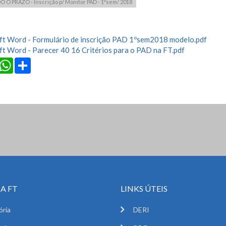
 PRAZO - Inscrição p/ Monitor PAD - 1ºsem/ 2018
ft Word - Formulário de inscrição PAD 1ºsem2018 modelo.pdf
t Word - Parecer 40 16 Critérios para o PAD na FT.pdf
cebook
Twitter
WhatsApp
Share
A FT
LINKS ÚTEIS
ória
DERI