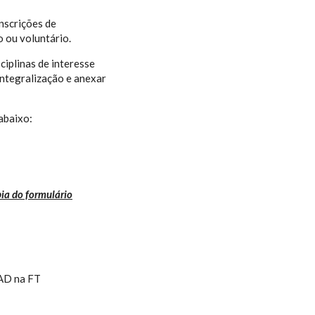
nscrições de
 ou voluntário.
ciplinas de interesse
integralização e anexar
abaixo:
ia do formulário
PAD na FT