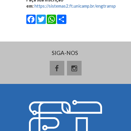
em:
https://sistemas2.ft.unicamp.br/engtransp
Facebook
Twitter
WhatsApp
Share
SIGA-NOS