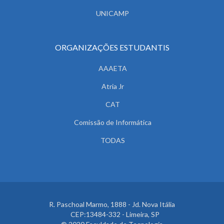
UNICAMP
ORGANIZAÇÕES ESTUDANTIS
AAAETA
Atria Jr
CAT
Comissão de Informática
TODAS
R. Paschoal Marmo, 1888 - Jd. Nova Itália
CEP:13484-332 - Limeira, SP