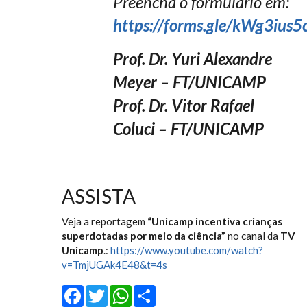
Preencha o formulário em:
https://forms.gle/kWg3ius
Prof. Dr. Yuri Alexandre
Meyer – FT/UNICAMP
Prof. Dr. Vitor Rafael
Coluci – FT/UNICAMP
ASSISTA
Veja a reportagem
“Unicamp incentiva crianças
superdotadas por meio da ciência”
no canal da
TV
Unicamp
.:
https://www.youtube.com/watch?
v=TmjUGAk4E48&t=4s
Facebook
Twitter
WhatsApp
Share