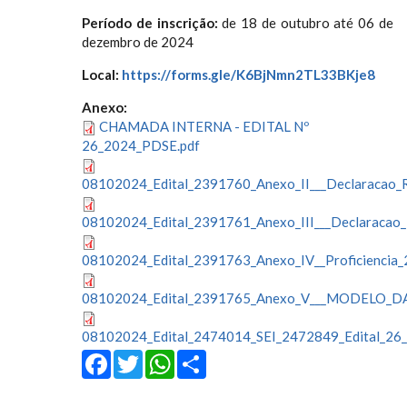
Período de inscrição:
de 18 de outubro até 06 de
dezembro de 2024
Local:
https://forms.gle/K6BjNmn2TL33BKje8
Anexo:
CHAMADA INTERNA - EDITAL Nº
26_2024_PDSE.pdf
08102024_Edital_2391760_Anexo_II___Declaracao_Re
08102024_Edital_2391761_Anexo_III___Declaracao_R
08102024_Edital_2391763_Anexo_IV__Proficiencia_
08102024_Edital_2391765_Anexo_V___MODELO
08102024_Edital_2474014_SEI_2472849_Edital_26_
Facebook
Twitter
WhatsApp
Share