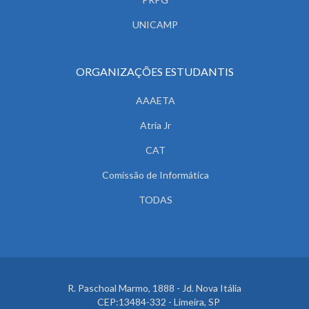
UNICAMP
ORGANIZAÇÕES ESTUDANTIS
AAAETA
Atria Jr
CAT
Comissão de Informática
TODAS
R. Paschoal Marmo, 1888 - Jd. Nova Itália
CEP:13484-332 - Limeira, SP