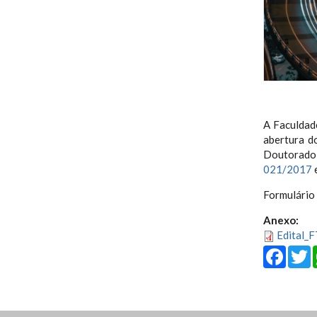
A Faculdad
abertura d
Doutorad
021/2017
Formulário 
Anexo:
Edital_
Fa