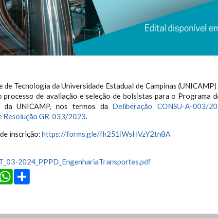
e de Tecnologia da Universidade Estadual de Campinas (UNICAMP) t
o processo de avaliação e seleção de bolsistas para o Programa 
o da UNICAMP, nos termos da
Deliberação CONSU-A-003/2
e
Resolução GR-033/2023
.
de inscrição:
https://forms.gle/fh251iWsHVzY2tn8A
FT_03-2024_PPPD_EngenhariaTransportes.pdf
cebook
Twitter
WhatsApp
Share