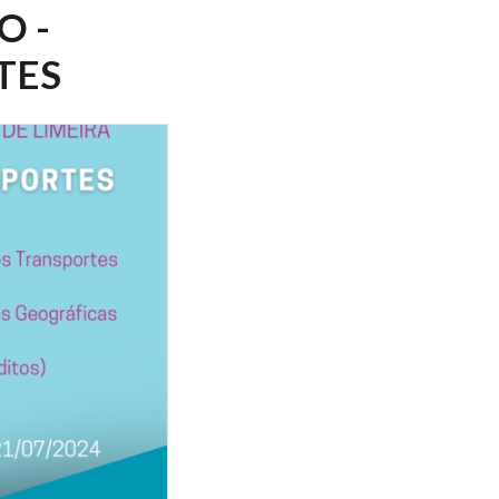
O -
TES