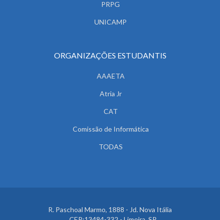
PRPG
UNICAMP
ORGANIZAÇÕES ESTUDANTIS
AAAETA
Atria Jr
CAT
Comissão de Informática
TODAS
R. Paschoal Marmo, 1888 - Jd. Nova Itália
CEP:13484-332 - Limeira, SP