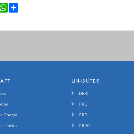
cebook
Twitter
WhatsApp
Share
A FT
LINKS ÚTEIS
ória
DERI
tipo
PRG
o Chegar
PRP
e Limeira
PRPG