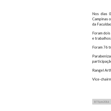
Nos dias 
Campinas o
da Faculdad
Foram dois 
e trabalho
Foram 76 t
Parabeniza
participaçã
Rangel Art
Vice-chair
BTSym2016