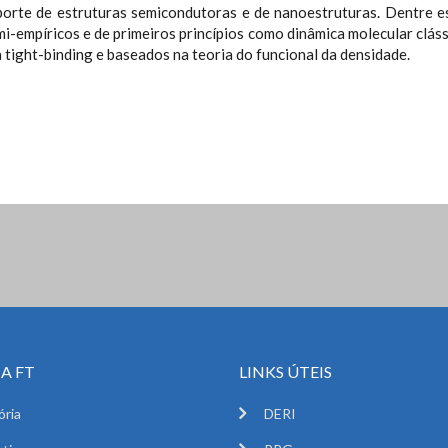
sporte de estruturas semicondutoras e de nanoestruturas. Dentre 
i-empíricos e de primeiros princípios como dinâmica molecular clássi
a tight-binding e baseados na teoria do funcional da densidade.
A FT
LINKS ÚTEIS
ória
DERI