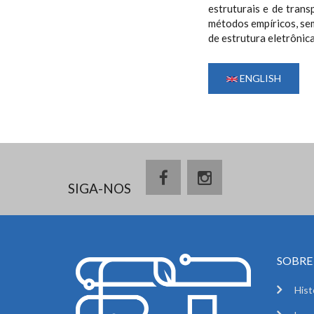
estruturais e de tran
métodos empíricos, sem
de estrutura eletrônic
ENGLISH
SIGA-NOS
SOBRE 
Hist