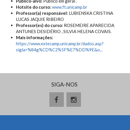
Público-alvo:
Público em geral .
Hotsite do curso:
www.ft.unicamp.br
Professor(a) responsável:
LUBIENSKA CRISTINA
LUCAS JAQUIE RIBEIRO
Professor(es) do curso:
ROSEMEIRE APARECIDA
ANTUNES DESIDÉRIO , SILVIA HELENA COVAIS.
Mais informações:
https://www.extecamp.unicamp.br/dados.asp?
sigla=%84g%CD%C2%5F%E7%DD%9E&o...
SIGA-NOS