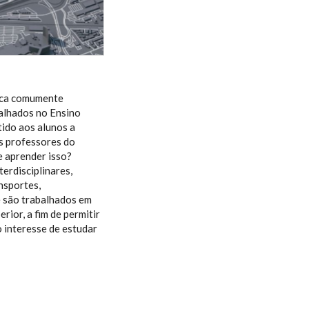
tica comumente
balhados no Ensino
tido aos alunos a
s professores do
e aprender isso?
erdisciplinares,
nsportes,
e são trabalhados em
rior, a fim de permitir
o interesse de estudar