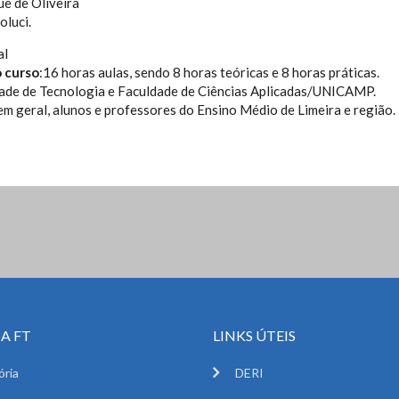
ue de Oliveira
oluci.
al
o curso
:16 horas aulas, sendo 8 horas teóricas e 8 horas práticas.
ldade de Tecnologia e Faculdade de Ciências Aplicadas/UNICAMP.
 em geral, alunos e professores do Ensino Médio de Limeira e região.
A FT
LINKS ÚTEIS
ória
DERI