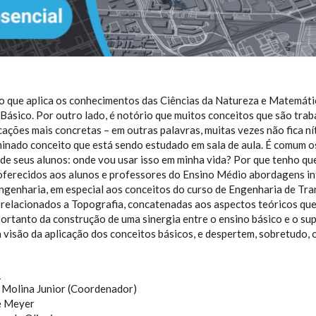
o que aplica os conhecimentos das Ciências da Natureza e Matemá
Básico. Por outro lado, é notório que muitos conceitos que são tra
ações mais concretas – em outras palavras, muitas vezes não fica ní
minado conceito que está sendo estudado em sala de aula. É comum o
e seus alunos: onde vou usar isso em minha vida? Por que tenho qu
oferecidos aos alunos e professores do Ensino Médio abordagens int
ngenharia, em especial aos conceitos do curso de Engenharia de Tra
 relacionados a Topografia, concatenadas aos aspectos teóricos qu
portanto da construção de uma sinergia entre o ensino básico e o supe
 visão da aplicação dos conceitos básicos, e despertem, sobretudo, 
:
o Molina Junior (Coordenador)
re Meyer