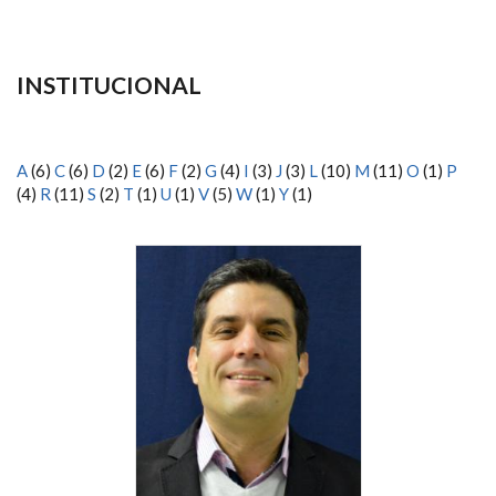
INSTITUCIONAL
A
(6)
C
(6)
D
(2)
E
(6)
F
(2)
G
(4)
I
(3)
J
(3)
L
(10)
M
(11)
O
(1)
P
(4)
R
(11)
S
(2)
T
(1)
U
(1)
V
(5)
W
(1)
Y
(1)