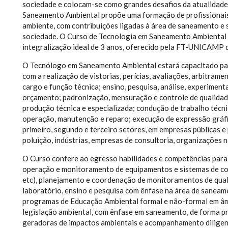
sociedade e colocam-se como grandes desafios da atualidade
Saneamento Ambiental propõe uma formação de profissionais 
ambiente, com contribuições ligadas à área de saneamento e 
sociedade. O Curso de Tecnologia em Saneamento Ambiental é
integralização ideal de 3 anos, oferecido pela FT-UNICAMP 
O Tecnólogo em Saneamento Ambiental estará capacitado para 
com a realização de vistorias, perícias, avaliações, arbitram
cargo e função técnica; ensino, pesquisa, análise, experiment
orçamento; padronização, mensuração e controle de qualidade;
produção técnica e especializada; condução de trabalho técn
operação, manutenção e reparo; execução de expressão gráf
primeiro, segundo e terceiro setores, em empresas públicas 
poluição, indústrias, empresas de consultoria, organizações 
O Curso confere ao egresso habilidades e competências para
operação e monitoramento de equipamentos e sistemas de cont
etc), planejamento e coordenação de monitoramentos de qual
laboratório, ensino e pesquisa com ênfase na área de sanea
programas de Educação Ambiental formal e não-formal em âmb
legislação ambiental, com ênfase em saneamento, de forma pr
geradoras de impactos ambientais e acompanhamento diligent