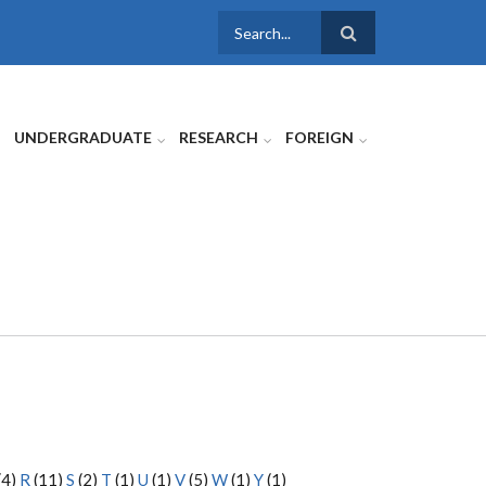
SEARCH
FORM
UNDERGRADUATE
RESEARCH
FOREIGN
(4)
R
(11)
S
(2)
T
(1)
U
(1)
V
(5)
W
(1)
Y
(1)