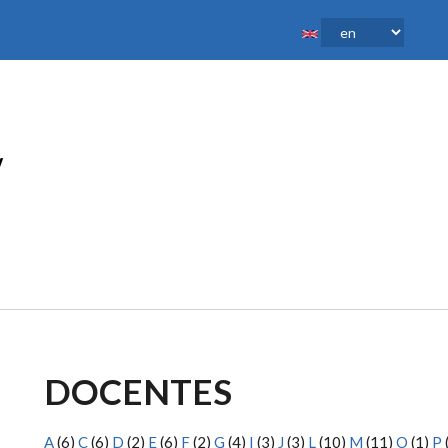
DOCENTES
A
(6)
C
(6)
D
(2)
E
(6)
F
(2)
G
(4)
I
(3)
J
(3)
L
(10)
M
(11)
O
(1)
P