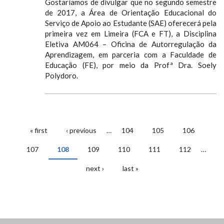
Gostaríamos de divulgar que no segundo semestre
de 2017, a Área de Orientação Educacional do
Serviço de Apoio ao Estudante (SAE) oferecerá pela
primeira vez em Limeira (FCA e FT), a Disciplina
Eletiva AM064 – Oficina de Autorregulação da
Aprendizagem, em parceria com a Faculdade de
Educação (FE), por meio da Profª Dra. Soely
Polydoro.
« first
‹ previous
…
104
105
106
PAGES
107
108
109
110
111
112
…
next ›
last »