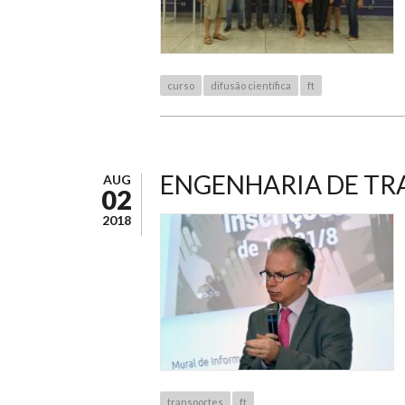
curso
difusão científica
ft
ENGENHARIA DE TR
AUG
02
2018
transportes
ft