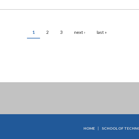
1
2
3
next ›
last »
HOME
SCHOOL OF TECHN