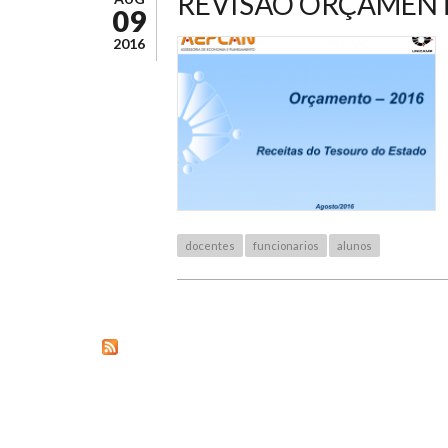
REVISÃO ORÇAMENT
09
2016
docentes
funcionarios
alunos