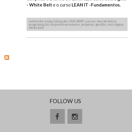
- White Belt
e o curso
LEAN IT -Fundamentos.
extensão; especialização; UNICAMP; cursos; mecatrônica;
programação; dispositivos móveis; projetos; gestão; seis sigma;
white belt
FOLLOW US