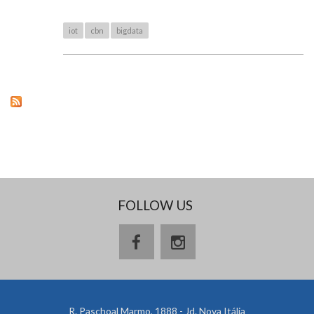
iot
cbn
bigdata
FOLLOW US
R. Paschoal Marmo, 1888 - Jd. Nova Itália