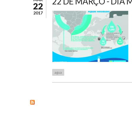
22 DE MARÇO - DIA
22
2017
agua